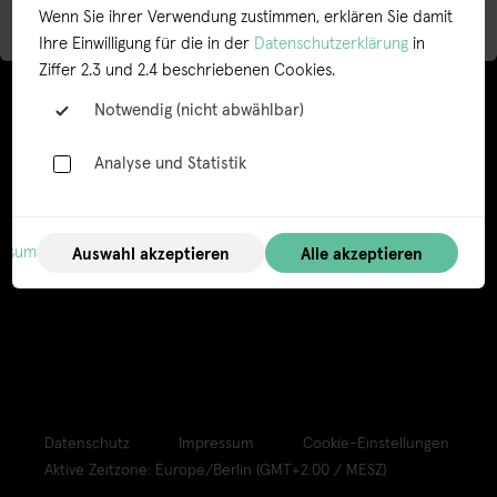
Wenn Sie ihrer Verwendung zustimmen, erklären Sie damit
Ihre Einwilligung für die in der
in
Datenschutzerklärung
Ziffer 2.3 und 2.4 beschriebenen Cookies.
Notwendig (nicht abwählbar)
Analyse und Statistik
essum
Datenschutz
Impressum
Cookie-Einstellungen
Aktive Zeitzone: Europe/Berlin (GMT+2:00 / MESZ)